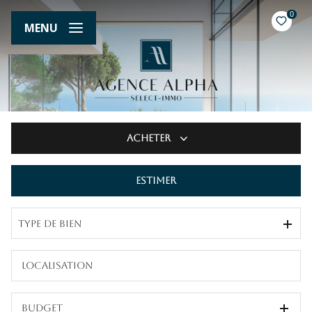
0
MENU
Acheter
Estimer
De l'ancien
Type de bien
Budget