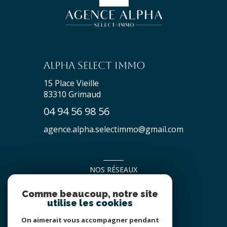
Alpha Select Immo
15 Place Vieille
83310
Grimaud
04 94 56 98 56
agence.alpha.selectimmo@gmail.com
NOS RÉSEAUX
NOUS SUIVRE
Comme beaucoup, notre site
utilise les cookies
On aimerait vous accompagner pendant