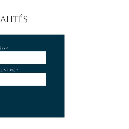
ALITÉS
es)*
unt (%) *