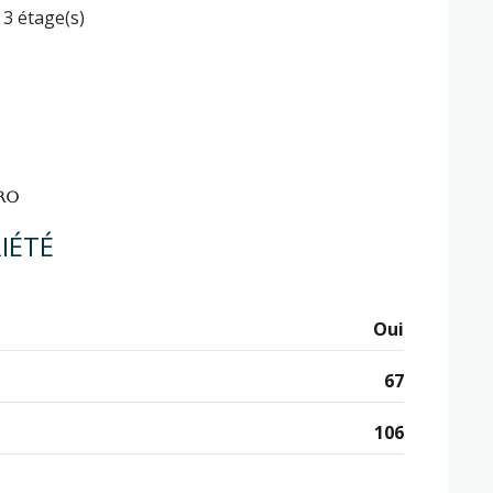
3 étage(s)
RO
IÉTÉ
Oui
67
106