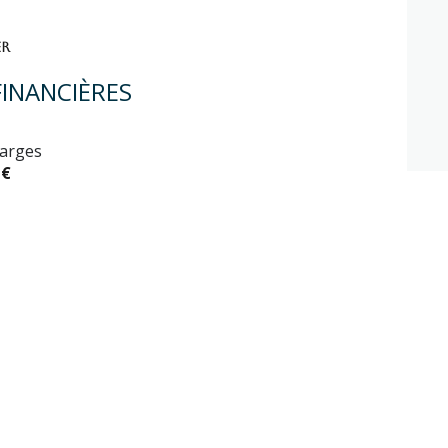
ER
INANCIÈRES
arges
 €