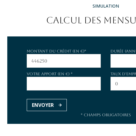
SIMULATION
CALCUL DES MENSU
Montant du crédit (en €)*
Durée (anné
Votre apport (en €) *
Taux d'empr
ENVOYER
* Champs obligatoires