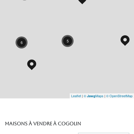
5
6
Leaflet
|
©
Maps
|
© OpenStreetMap
Jawg
Maisons à vendre à Cogolin