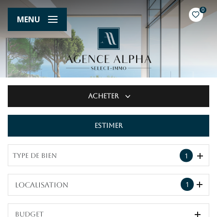
0
MENU
Acheter
Estimer
De l'ancien
1
Type de bien
1
Localisation
Budget