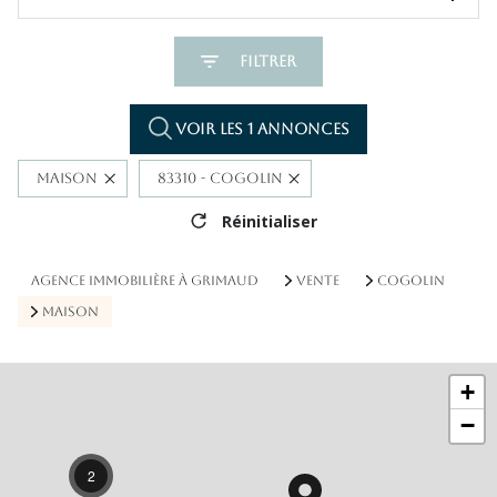
Filtrer
Voir les
1
annonces
Maison
83310 - Cogolin
Réinitialiser
AGENCE IMMOBILIÈRE À GRIMAUD
VENTE
COGOLIN
MAISON
+
−
2