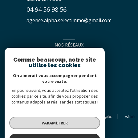
04 94 56 98 56
agence.alpha.selectimmo@gmail.com
NOS RÉSEAUX
NOUS SUIVRE
Comme beaucoup, notre site
utilise les cookies
On aimerait vous accompagner pendant
votre visite.
En poursuivant, vous acceptez l'utilisation des
cookies par ce site, afin de vous proposer des
contenus adaptés et réaliser des statistiques !
© 2026 | Tous droits réservés
Nos honoraires
Nos partenaires
Mentions légales
Admin
PARAMÉTRER
Politique RGPD
Cookies
Réalisé par :