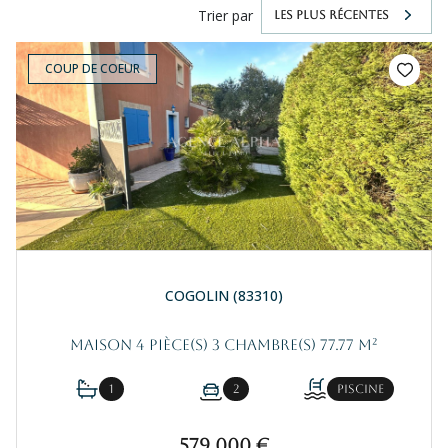
Trier par
LES PLUS RÉCENTES
COUP DE COEUR
COGOLIN (83310)
Maison 4 pièce(s) 3 chambre(s) 77.77 m²
1
2
Piscine
579 000 €