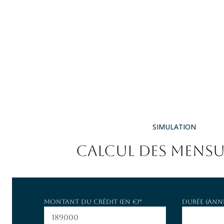
SIMULATION
CALCUL DES MENSU
Montant du crédit (en €)*
Durée (anné