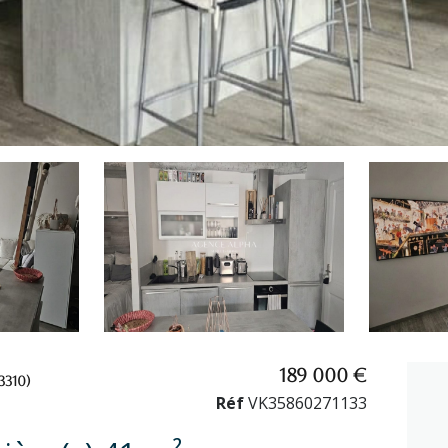
189 000 €
310)
Réf
VK35860271133