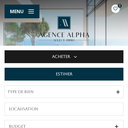
0
MENU
Acheter
Estimer
De l'ancien
Type de bien
Budget