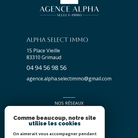
Alpha Select Immo
15 Place Vieille
83310
Grimaud
04 94 56 98 56
agence.alpha.selectimmo@gmail.com
NOS RÉSEAUX
NOUS SUIVRE
Comme beaucoup, notre site
utilise les cookies
On aimerait vous accompagner pendant