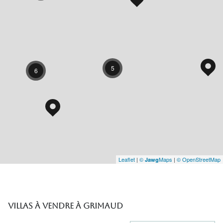
5
6
Leaflet
|
©
Maps
|
© OpenStreetMap
Jawg
Villas à vendre à Grimaud