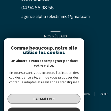
04 94 56 98 56
agence.alpha.selectimmo@gmail.com
NOS RÉSEAUX
NOUS SUIVRE
Comme beaucoup, notre site
utilise les cookies
On aimerait vous accompagner pendant
votre visite.
En poursuivant, vous acceptez l'utilisation des
cookies par ce site, afin de vous proposer des
contenus adaptés et réaliser des statistiques !
© 2026 | Tous droits réservés
Nos honoraires
Nos partenaires
Mentions légales
Admin
PARAMÉTRER
Politique RGPD
Cookies
Réalisé par :