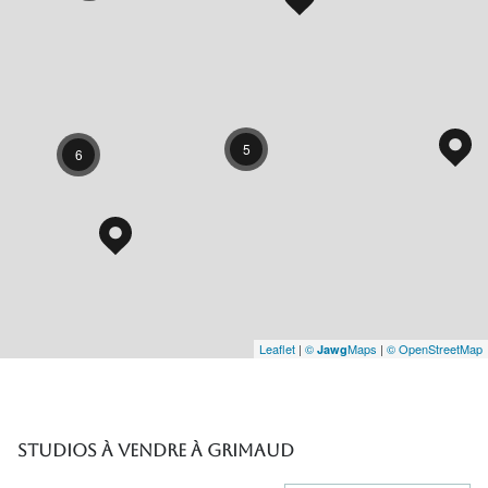
5
6
Leaflet
|
©
Maps
|
© OpenStreetMap
Jawg
Studios à vendre à Grimaud