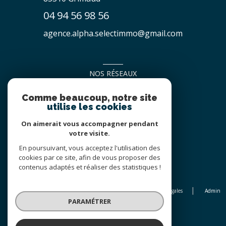
04 94 56 98 56
agence.alpha.selectimmo@gmail.com
NOS RÉSEAUX
NOUS SUIVRE
Comme beaucoup, notre site
utilise les cookies
On aimerait vous accompagner pendant
votre visite.
En poursuivant, vous acceptez l'utilisation des
cookies par ce site, afin de vous proposer des
contenus adaptés et réaliser des statistiques !
© 2026 | Tous droits réservés
Nos honoraires
Nos partenaires
Mentions légales
Admin
PARAMÉTRER
Politique RGPD
Cookies
Réalisé par :