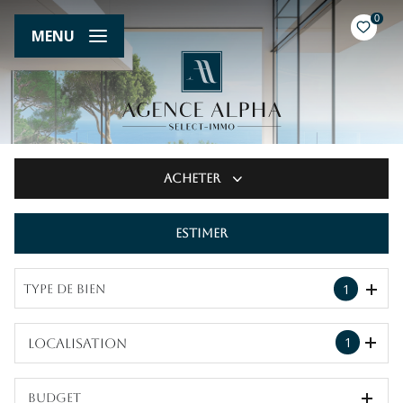
0
MENU
Acheter
Estimer
De l'ancien
1
Type de bien
1
Localisation
Budget