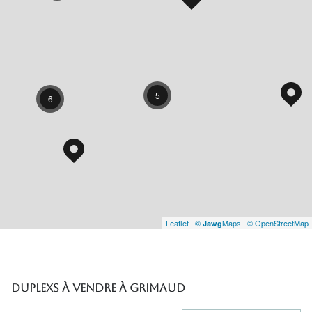
5
6
Leaflet
|
©
Maps
|
© OpenStreetMap
Jawg
Duplexs à vendre à Grimaud