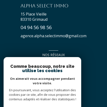
Alpha Select Immo
15 Place Vieille
83310
Grimaud
04 94 56 98 56
agence.alpha.selectimmo@gmail.com
NOS RÉSEAUX
NOUS SUIVRE
Comme beaucoup, notre site
utilise les cookies
On aimerait vous accompagner pendant
votre visite.
En poursuivant, vous acceptez l'utilisation des
cookies par ce site, afin de vous proposer des
contenus adaptés et réaliser des statistiques !
© 2026 | Tous droits réservés