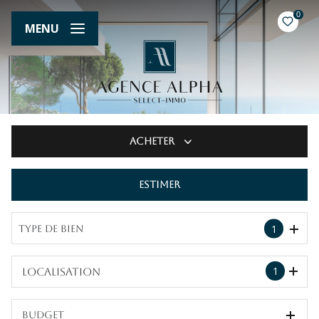
0
MENU
Acheter
Estimer
De l'ancien
1
Type de bien
1
Localisation
Budget